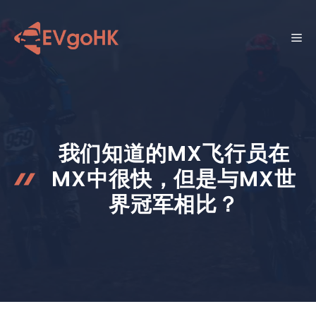
跳
至
菜
内
容
单
我们知道的MX飞行员在
MX中很快，但是与MX世
界冠军相比？