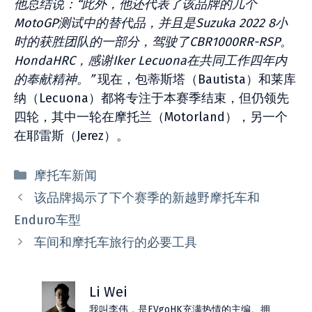
他总结说：“此外，他还代表了该品牌的几个
MotoGP测试中的替代品，并且是Suzuka 2022 8小
时的获胜团队的一部分，驾驶了CBR1000RR-RSP。
HondaHRC，感谢Iker Lecuona在共同工作四年内
的奉献精神。”
现在，包蒂斯塔（Bautista）和莱库
纳（Lecuona）都将专注于本赛季结束，但仍领先
四轮，其中一轮在摩托兰（Motorland），另一个
在耶雷斯（Jerez）。
分
摩托车新闻
类
该品牌揭示了下个赛季的新越野摩托车和
Enduro车型
车间和摩托车旅行的必要工具
Li Wei
我叫李伟，是EVgoHK充满热情的主编。拥