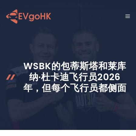
跳
至
菜
内
容
单
WSBK的包蒂斯塔和莱库
纳·杜卡迪飞行员2026
年，但每个飞行员都侧面