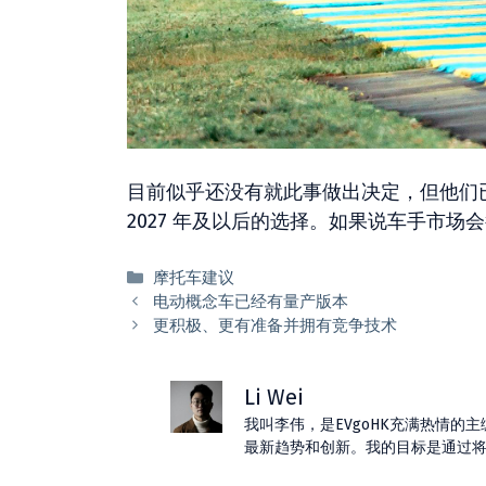
目前似乎还没有就此事做出决定，但他们已经
2027 年及以后的选择。如果说车手市
分
摩托车建议
类
电动概念车已经有量产版本
更积极、更有准备并拥有竞争技术
Li Wei
我叫李伟，是EVgoHK充满热情
最新趋势和创新。我的目标是通过