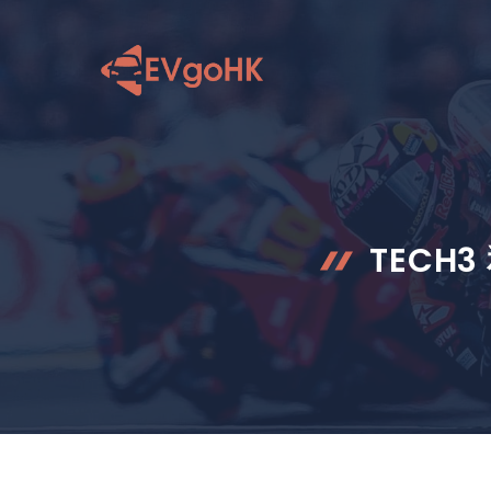
跳
至
内
容
TECH