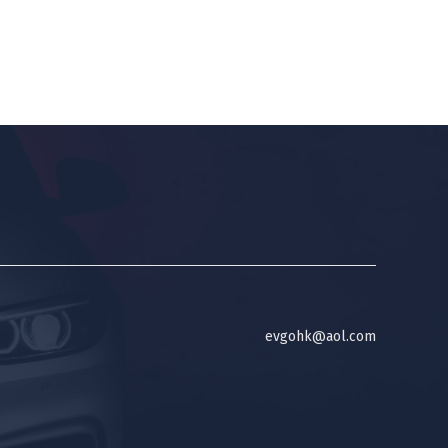
evgohk@aol.com