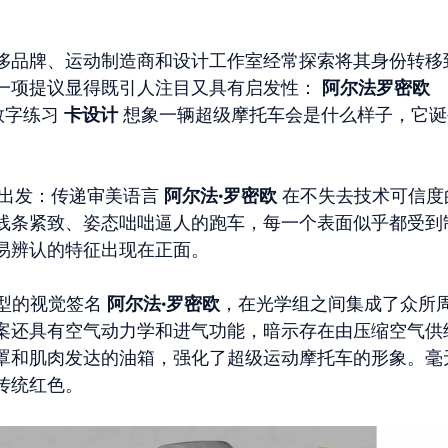
侈品牌、运动制造商和设计工作室经常探索将其身份转移
一项提议显得既引人注目又具有启发性：
阿尔法罗密欧
数字练习
卡设计
想象一辆超级摩托车会是什么样子，它诞
。
出发：传递审美语言
阿尔法·罗密欧
在不失去技术可信度
线条紧致、姿态咄咄逼人的跑车，每一个表面似乎都受到
易辨认的特征出现在正面。
模型的视觉签名
阿尔法·罗密欧
，在光学组之间集成了众所
案还具有空气动力学和进气功能，暗示存在由压缩空气供
罩和肌肉发达的油箱，强化了超级运动摩托车的形象。毫
传统红色。