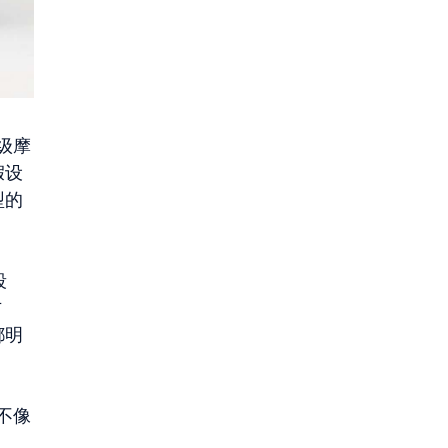
级摩
假设
型的
段
方
都明
不像