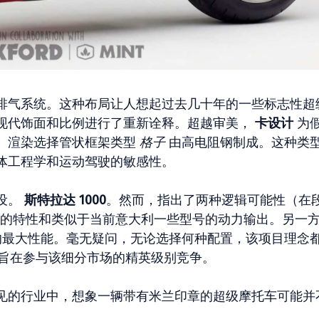
排气系统。这种布局让人想起过去几十年的一些标志性超
现代饰面和比例进行了重新诠释。超越审美，
卡设计
为
。渲染选择管状框架类型
格子
由高电阻钢制成。这种类
体工程学和运动驾驶的敏感性。
设。
斯特拉达 1000
。然而，指出了两种逻辑可能性（在
性的特性和类似于当前意大利一些型号的动力输出。另一
的最大性能。毫无疑问，无论选择何种配置，该项目理念
力，旨在参与该细分市场的精英级别竞争。
见的行业中，想象一辆带有米兰印章的超级摩托车可能并