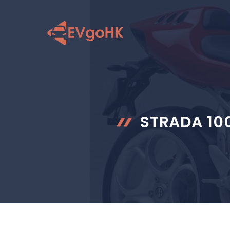
跳
至
内
容
STRADA 