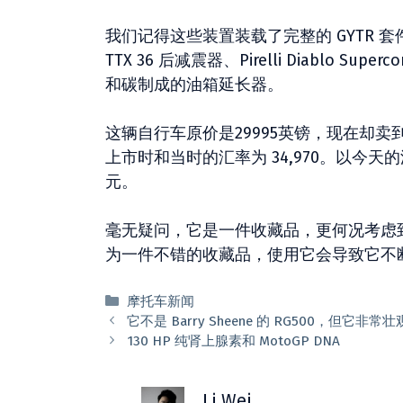
我们记得这些装置装载了完整的 GYTR 套件，其
TTX 36 后减震器、Pirelli Diablo Super
和碳制成的油箱延长器。
这辆自行车原价是29995英镑，现在却卖到
上市时和当时的汇率为 34,970。以今天的汇
元。
毫无疑问，它是一件收藏品，更何况考虑
为一件不错的收藏品，使用它会导致它不断
分
摩托车新闻
类
它不是 Barry Sheene 的 RG500，但它
130 HP 纯肾上腺素和 MotoGP DNA
Li Wei