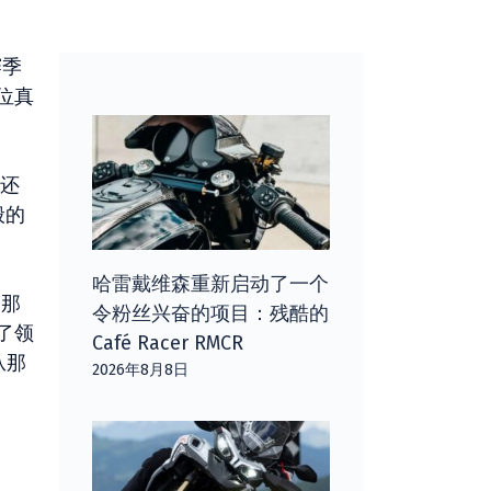
赛季
一位真
他还
般的
哈雷戴维森重新启动了一个
的那
令粉丝兴奋的项目：残酷的
了领
Café Racer RMCR
从那
2026年8月8日