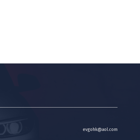
evgohk@aol.com