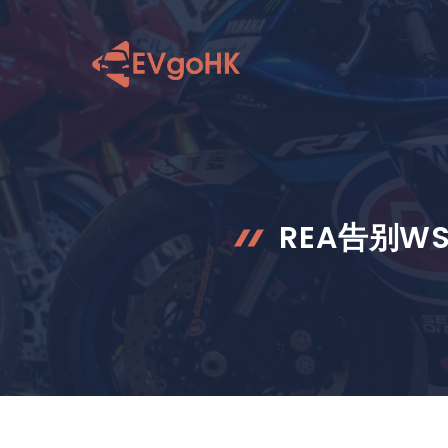
跳
至
内
容
REA告别