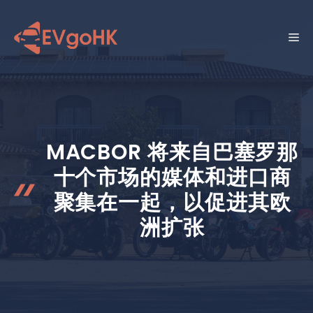
跳
至
菜
内
容
单
MACBOR 将来自巴塞罗那
十个市场的媒体和进口商
聚集在一起，以促进其欧
洲扩张