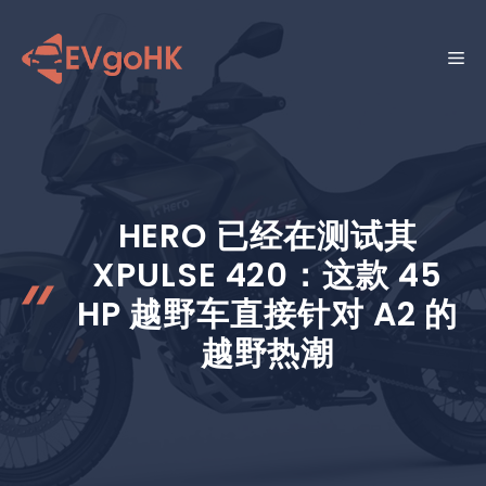
跳
至
菜
内
容
单
HERO 已经在测试其
XPULSE 420：这款 45
HP 越野车直接针对 A2 的
越野热潮