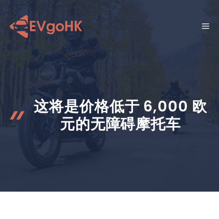
跳
至
菜
内
容
单
这将是价格低于 6,000 欧
元的无障碍摩托车