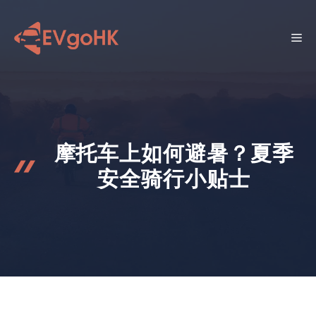
跳
至
菜
内
容
单
摩托车上如何避暑？夏季
安全骑行小贴士