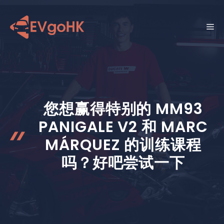
跳
至
菜
内
容
单
您想赢得特别的 MM93
PANIGALE V2 和 MARC
MÁRQUEZ 的训练课程
吗？好吧尝试一下