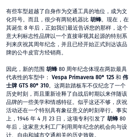
有些车型超越了自身作为交通工具的地位，成为文
化符号。而且，很少有两轮机器比
胡蜂
。现在，在
其诞生 8 年后，正如我们最近告诉您的那样，这个
意大利标志性品牌以一个直接审视其起源的特别系
列来庆祝其周年纪念，并且已经开始正式到达该品
牌的公牛皮官方经销商。
因此，新的范围
胡蜂
80 周年纪念体现在两款最具
代表性的车型中：
Vespa Primavera 80° 125
和
伟
士牌 GTS 80° 310
。这两款踏板车不仅纪念了一个
历史时刻，而且重新诠释了自战后时期以来伴随该
品牌的一些美学和情感特征。似乎这还不够，庆祝
活动还在一个特别具有象征意义的时刻举行。事实
上，1946 年 4 月 23 日，这项专利引发了
胡蜂
80
年后，这家意大利工厂利用周年纪念的机会向与设
计、自由和城市交通相关的历史致敬。