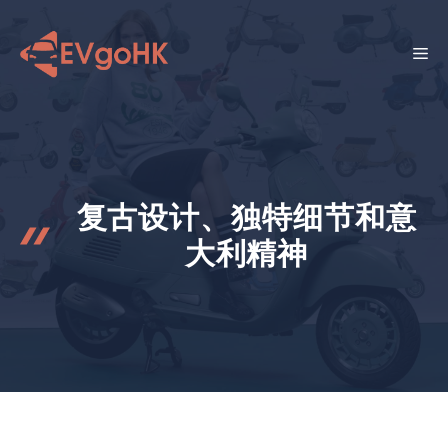
跳
至
菜
内
容
单
复古设计、独特细节和意
大利精神