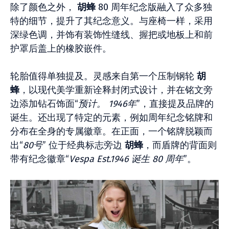
除了颜色之外，
胡蜂
80 周年纪念版融入了众多独
特的细节，提升了其纪念意义。与座椅一样，采用
深绿色调，并饰有装饰性缝线、握把或地板上和前
护罩后盖上的橡胶嵌件。
轮胎值得单独提及。灵感来自第一个压制钢轮
胡
蜂
，以现代美学重新诠释封闭式设计，并在铭文旁
边添加钻石饰面“
预计。 1946年
”，直接提及品牌的
诞生。还出现了特定的元素，例如周年纪念铭牌和
分布在全身的专属徽章。在正面，一个铭牌脱颖而
出“
80号
” 位于经典标志旁边
胡蜂
，而盾牌的背面则
带有纪念徽章“
Vespa Est.1946 诞生 80 周年
”。