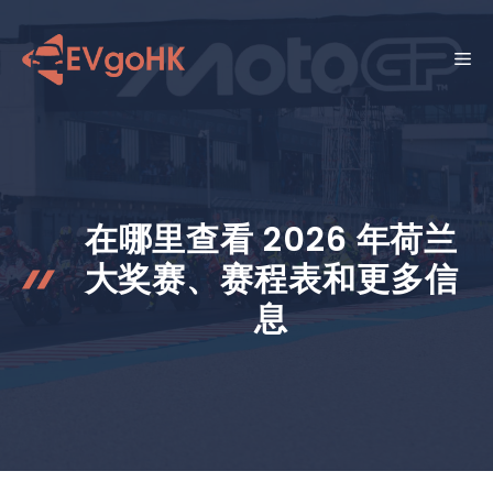
跳
至
菜
内
容
单
在哪里查看 2026 年荷兰
大奖赛、赛程表和更多信
息