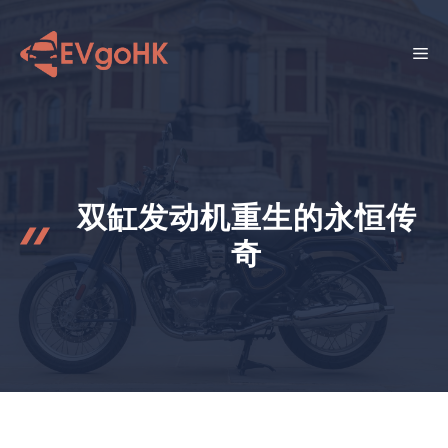
跳
至
菜
内
容
单
双缸发动机重生的永恒传
奇