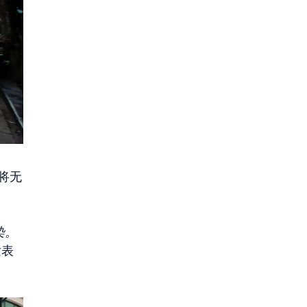
将无
染。
发表