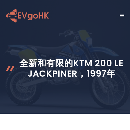
跳
至
菜
内
容
单
全新和有限的KTM 200 LE
JACKPINER，1997年