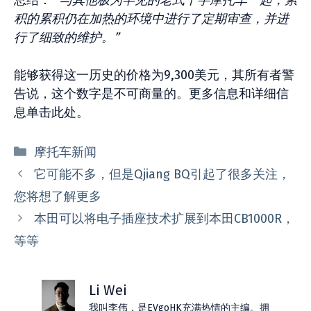
总结：
“与其他极为罕见的老式十字摩托车一起，累
积的累积仍在加热的环境中进行了定期审查，并进
行了细致的维护。”
能够获得这一历史的价格为9,300美元，其所有者警
告说，这个数字是不可商量的。更多信息和详细信
息单击此处。
分
摩托车新闻
类
它可能不多，但是Qjiang BQ引起了很多关注，
您将想了解更多
本田可以将电子插座技术扩展到本田CB1000R，
等等
Li Wei
我叫李伟，是EVgoHK充满热情的主编。拥