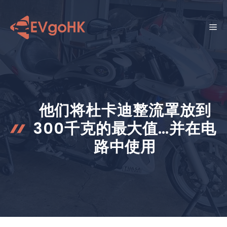
跳
至
菜
内
容
单
他们将杜卡迪整流罩放到
300千克的最大值…并在电
路中使用