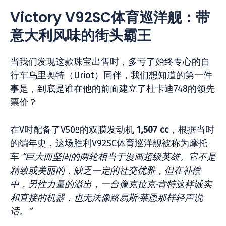
Victory V92SC体育巡洋舰：带
意大利风味的街头霸王
当我们发现这款珠宝出售时，多亏了始终专心的自
行车乌里奥特（Uriot）同伴，我们想知道的第一件
事是，到底是谁在他的前面建立了杜卡迪748的领先
票价？
在V时配备了V50º的双膜发动机
1,507 cc
，根据当时
的编年史，这场胜利V92SC体育巡洋舰被称为摩托
车
“巨大而坚固的两轮相当于漫画超级英雄。它不是
精致或美丽的，缺乏一定的社交优雅，但在补偿
中，男性力量的溢出，一台像克拉克·肯特这样诚实
和直接的机器，也无法像路易斯·莱恩那样轻声说
话。”