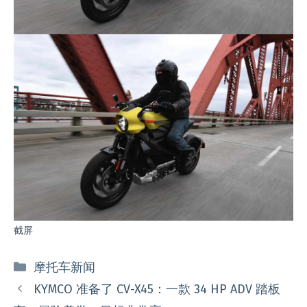
截屏
分
摩托车新闻
类
KYMCO 准备了 CV-X45：一款 34 HP ADV 踏板