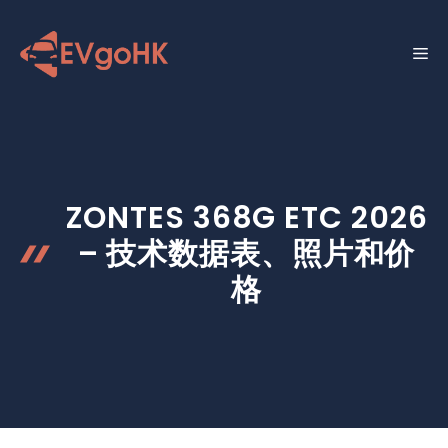
跳
至
菜
内
容
单
ZONTES 368G ETC 2026
– 技术数据表、照片和价
格