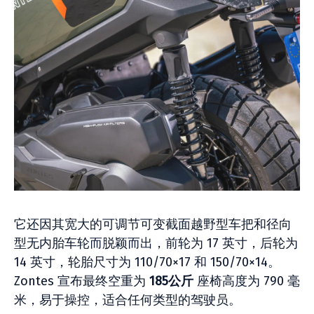
它还因其宽大的可调节可变截面越野型车把和径向
型无内胎车轮而脱颖而出，前轮为 17 英寸，后轮为
14 英寸，轮胎尺寸为 110/70×17 和 150/70×14。
Zontes 宣布最终空重为
185公斤
座椅高度为 790 毫
米，易于操控，适合任何类型的驾驶员。