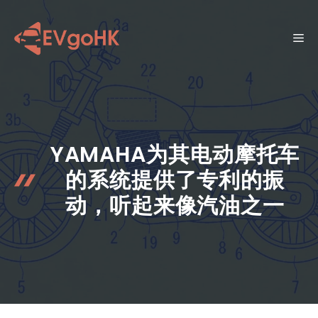
跳
至
菜
内
容
单
YAMAHA为其电动摩托车
的系统提供了专利的振
动，听起来像汽油之一