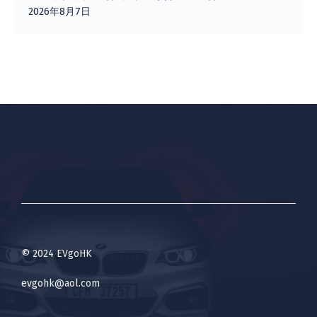
2026年8月7日
© 2024 EVgoHK
evgohk@aol.com