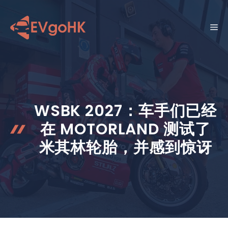
跳
至
菜
内
容
单
WSBK 2027：车手们已经
在 MOTORLAND 测试了
米其林轮胎，并感到惊讶