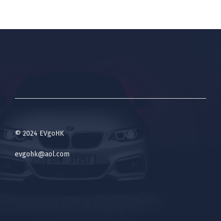
© 2024 EVgoHK
evgohk@aol.com