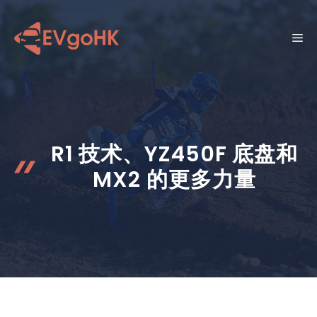
跳
至
菜
内
容
单
R1 技术、YZ450F 底盘和
MX2 的更多力量