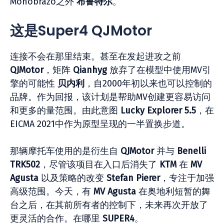
Monobrazo之外
布鲁特尔
。
这是Super4 QJMotor
连接不会在那里结束。甚至在发起进攻之前
QJMotor
，矩阵
Qianhyg
放弃了在模型中使用MV引
擎的可能性
贝内利
，自2000年初以来也可以控制的
品牌。作为回报，该计划是帮助MV创建更容易访问
和更多的量范围。由此意图
Lucky Explorer 5.5
，在
EICMA 2021中作为原型呈现的一半置换步道。
那辆摩托车使用的是衍生自
QJMotor
并与
Benelli
TRK502
，尽管该项目在入口后消失了
KTM
在
MV
Agusta
以及策略的改变
Stefan Pierer
，专注于加强
高级范围。今天，有
MV Agusta
在奥地利短暂的舞
台之后，在其前所有者的控制下，未来再次开放了
更灵活的合作。在哪里
SUPER4
。