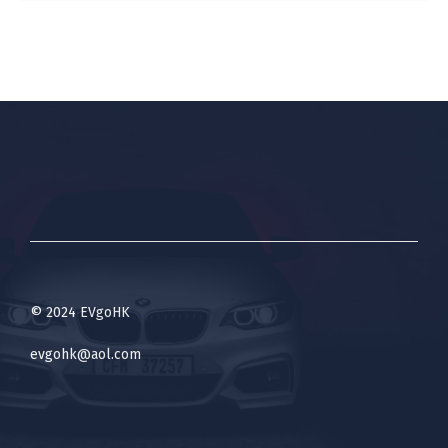
© 2024 EVgoHK
evgohk@aol.com