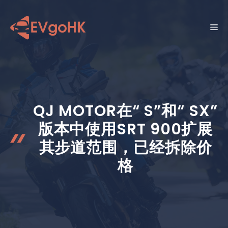
跳
至
菜
内
容
单
QJ MOTOR在“ S”和“ SX”
版本中使用SRT 900扩展
其步道范围，已经拆除价
格