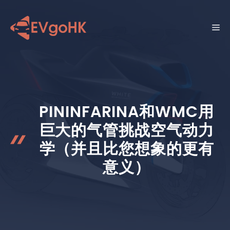
跳
至
菜
内
容
单
PININFARINA和WMC用
巨大的气管挑战空气动力
学（并且比您想象的更有
意义）