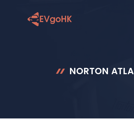
跳
至
内
容
NORTON A