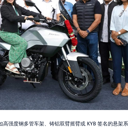
高强度钢多管车架、铸铝双臂摇臂或 KYB 签名的悬架