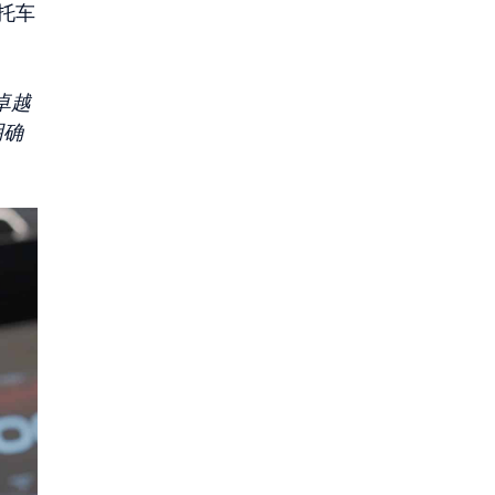
托车
卓越
明确