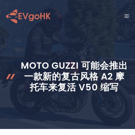
跳
至
菜
内
容
单
MOTO GUZZI 可能会推出
一款新的复古风格 A2 摩
托车来复活 V50 缩写