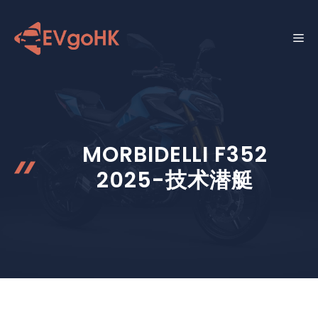
跳
至
菜
内
容
单
MORBIDELLI F352
2025-技术潜艇