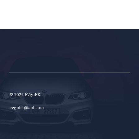
© 2024 EVgoHK
evgohk@aol.com