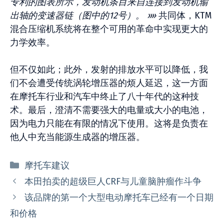
专利的图表所示，发动机条目来自连接到发动机输
出轴的变速器链（图中的12号）。 »»
共同体，KTM
混合压缩机系统将在整个可用的革命中实现更大的
力学效率。
但不仅如此；此外，发射的排放水平可以降低，我
们不会遭受传统涡轮增压器的烦人延迟，这一方面
在摩托车行业和汽车中终止了八十年代的这种技
术。最后，澄清不需要强大的电量或大小的电池，
因为电力只能在有限的情况下使用。这将是负责在
他人中充当能源生成器的增压器。
分
摩托车建议
类
本田拍卖的超级巨人CRF与儿童脑肿瘤作斗争
该品牌的第一个大型电动摩托车已经有一个日期
和价格