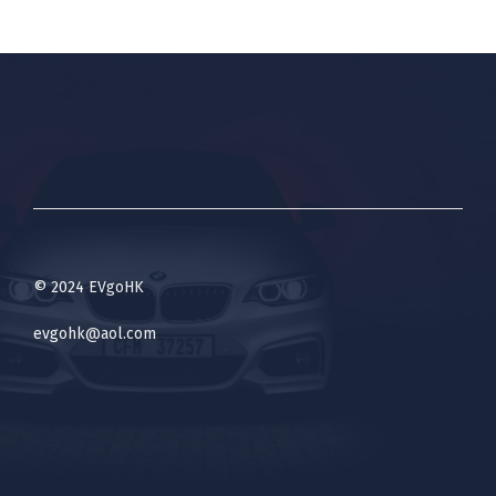
© 2024 EVgoHK
evgohk@aol.com