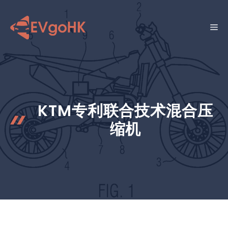
跳
至
菜
内
容
单
KTM专利联合技术混合压
缩机