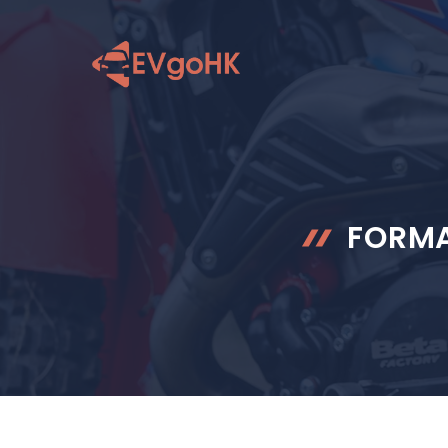
跳
至
内
容
FOR