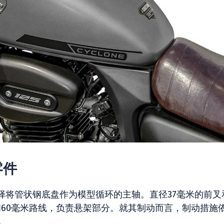
零件
择将管状钢底盘作为模型循环的主轴。直径37毫米的前叉
和60毫米路线，负责悬架部分。就其制动而言，制动措施
。