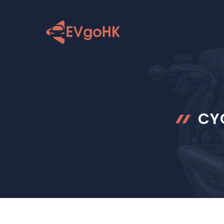
跳
至
内
容
CY