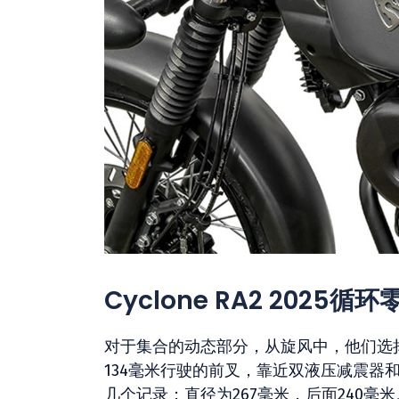
Cyclone RA2 2025循环
对于集合的动态部分，从旋风中，他们选
134毫米行驶的前叉，靠近双液压减震器
几个记录；直径为267毫米，后面240毫米