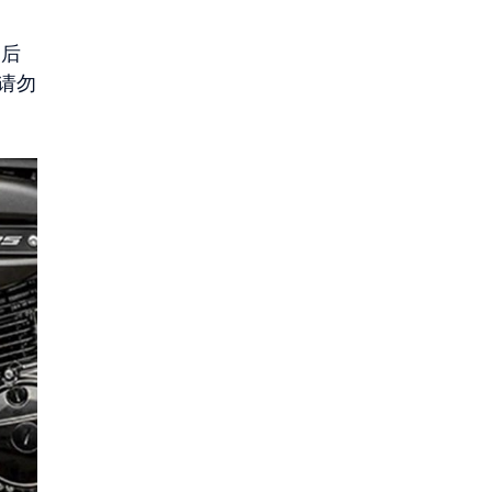
和后
请勿