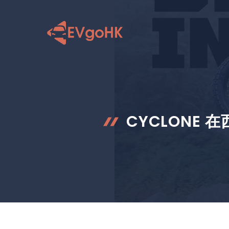
跳
至
内
容
CYCLONE