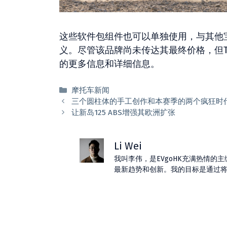
这些软件包组件也可以单独使用，与其他宝
义。尽管该品牌尚未传达其最终价格，但T
的更多信息和详细信息。
分
摩托车新闻
类
三个圆柱体的手工创作和本赛季的两个疯狂时
让新岛125 ABS增强其欧洲扩张
Li Wei
我叫李伟，是EVgoHK充满热情
最新趋势和创新。我的目标是通过