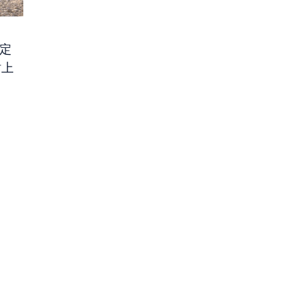
自定
站上