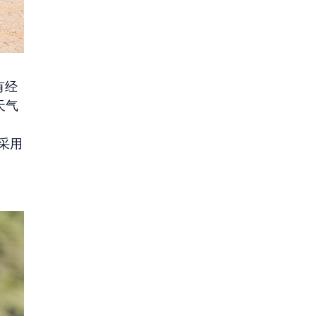
有经
天气
其采用