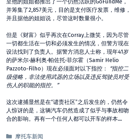
至他的姐姐都推出了一个仍然活跃的GoFundMe，
并筹集了2,857美元，目的是支付医疗发票，维修，
并且据他的姐姐说，尽管这时数量很小。
但是《财富》似乎再次在Corray上微笑，因为尽管
一切都生活在一切和必须发生的情况，但警方现在
设法找到了负责人。据警方消息人士称，现年41岁
的萨米尔·赫利奥·帕佐托·菲尔霍（Samir Helio
Pazzoto-Filho）现在必须面对以下指控：
“指控二
级侵略，非法使用武器的立场以及违反驾驶员对受
伤人的职能的指控。”
这次逮捕显然是在“谴责社区”之后发生的，仍然令
人惊讶的是，这辆汽车仍然造成了似乎与事故相吻
合的影响。再有一个任何人都可以开车的样本…
分
摩托车新闻