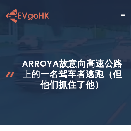
跳
至
菜
内
容
单
ARROYA故意向高速公路
上的一名驾车者逃跑（但
他们抓住了他）