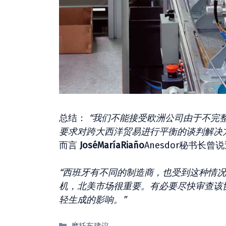
总结：
“我们不能接受欧洲公司由于不完
要求对跨大西洋贸易进行平衡的谈判解决
而言
JoséMaríaRiaño
Anesdor秘书长曾
“西班牙有不同的制造商，也受到这种情
机，北美市场很重要。有必要尽快审查该
轻生成的影响。”
分