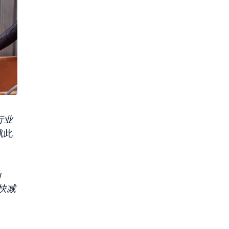
行业
就此
动
快减