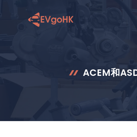
跳
至
内
容
ACEM和A