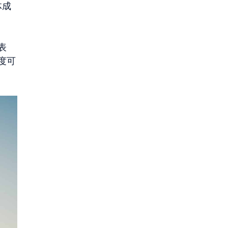
体成
表
度可