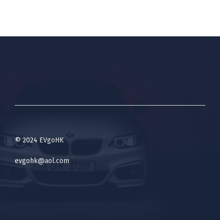
© 2024 EVgoHK
evgohk@aol.com