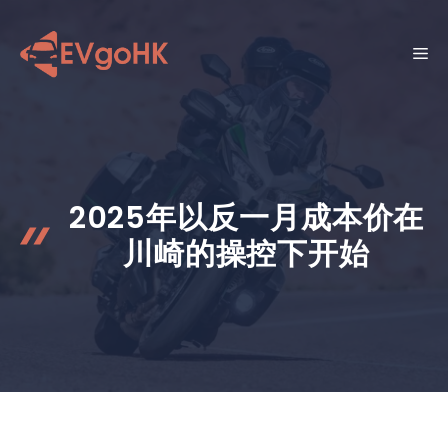
跳
至
菜
内
容
单
2025年以反一月成本价在
川崎的操控下开始