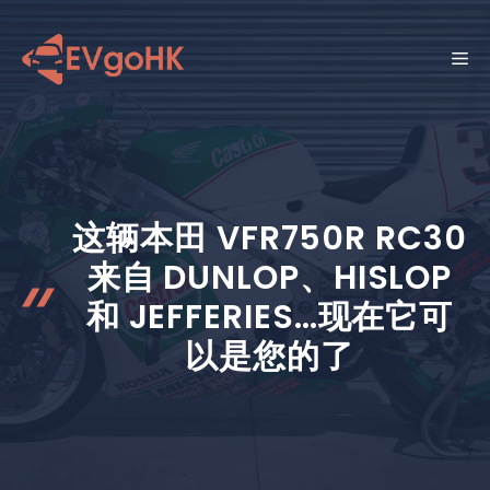
跳
至
菜
内
容
单
这辆本田 VFR750R RC30
来自 DUNLOP、HISLOP
和 JEFFERIES…现在它可
以是您的了