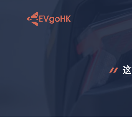
跳
至
内
容
这