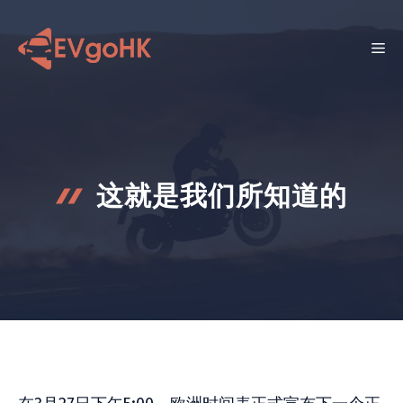
跳
至
菜
内
容
单
这就是我们所知道的