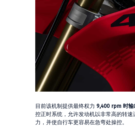
目前该机制提供最终权力
9,400 rpm 时
控正时系统，允许发动机以非常高的转速运行（
力，并使自行车更容易在急弯处操控。