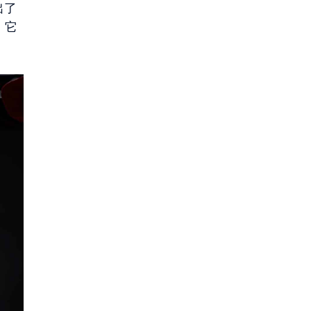
出了
，它