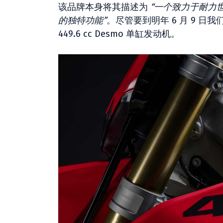
该品牌本身将其描述为
“一个致力于耐力
的独特功能”
。尽管要到明年 6 月 9 
449.6 cc Desmo 单缸发动机。