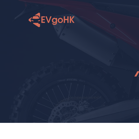
跳
至
内
容