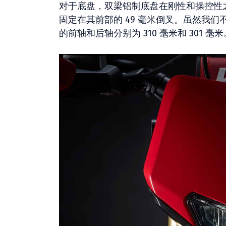
对于底盘，双梁铝制底盘在刚性和操控性之
固定在其前部的 49 毫米倒叉。虽然我
的前轴和后轴分别为 310 毫米和 301 毫米