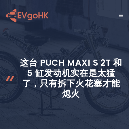
跳
至
菜
内
容
单
这台 PUCH MAXI S 2T 和
5 缸发动机实在是太猛
了，只有拆下火花塞才能
熄火