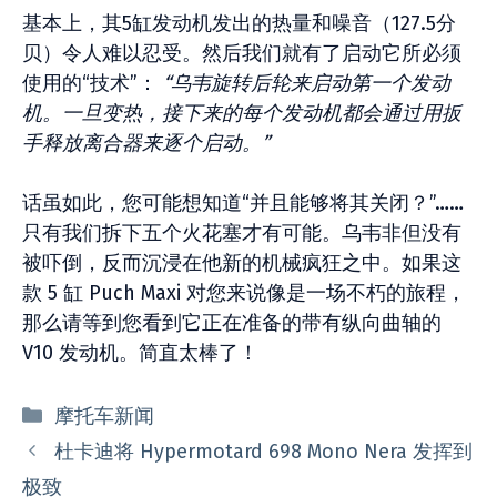
基本上，其5缸发动机发出的热量和噪音（127.5分
贝）令人难以忍受。然后我们就有了启动它所必须
使用的“技术”：
“乌韦旋转后轮来启动第一个发动
机。一旦变热，接下来的每个发动机都会通过用扳
手释放离合器来逐个启动。”
话虽如此，您可能想知道“并且能够将其关闭？”……
只有我们拆下五个火花塞才有可能。乌韦非但没有
被吓倒，反而沉浸在他新的机械疯狂之中。如果这
款 5 缸 Puch Maxi 对您来说像是一场不朽的旅程，
那么请等到您看到它正在准备的带有纵向曲轴的
V10 发动机。简直太棒了！
分
摩托车新闻
类
杜卡迪将 Hypermotard 698 Mono Nera 发挥到
极致