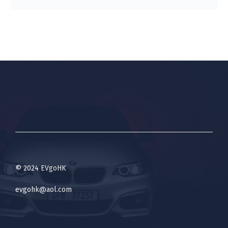
© 2024 EVgoHK
evgohk@aol.com