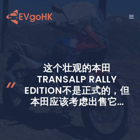
跳
至
菜
内
容
单
这个壮观的本田
TRANSALP RALLY
EDITION不是正式的，但
本田应该考虑出售它…