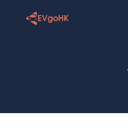
跳
至
内
容