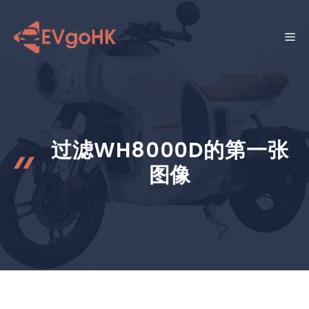
跳
至
菜
内
容
单
过滤WH8000D的第一张
图像