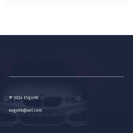
© 2024 EVgoHK
evgohk@aol.com