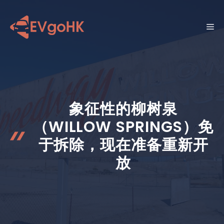
跳
至
菜
内
容
单
象征性的柳树泉
（WILLOW SPRINGS）免
于拆除，现在准备重新开
放