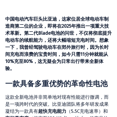
中国
电动
汽
车
巨
头
比
亚
迪，
这
家位居全球
电动车
制
造商第二位的企
业
，即将在2025
年推出一
项
重大技
术
革新。
第二代
Blade
电
池
的
问
世，不
仅
将
彻
底提升
电动车
的
续
航能力，
还
将大幅
缩
短充
电时间
。想象
一下，我曾
经驾驶电动车
在郊外旅行
时
，因
为长时
间
充
电
而浪
费
的宝
贵时间
，如今只需
11
分
钟
就能从
10%
充至80%
，
这
无疑会
为
日常出行
带
来全新体
验
。
一款具备多重优势的革命性电池
这款全新电池并非简单地对现有性能进行微调，而
是一项跨时代的突破。比亚迪团队将多年研发成果
凝结为一款具有
超快充电能力
（5.5C充电速率）和