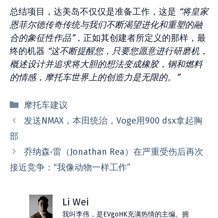
总结项目，达美岛不仅仅是准备工作，这是
“将皇家
恩菲尔德传奇传统与我们不断渴望进化和重塑的融
合的象征性作品”
，正如其创建者所定义的那样，最
终的机器
“这不断提醒您，只要您愿意进行研磨机，
概述设计并追求将大胆的想法变成橡胶，钢和燃料
的情感，摩托车世界上的创造力是无限的。”
分
摩托车建议
类
发送NMAX，本田统治，Voge用900 dsx拿起胸
部
乔纳森·雷（Jonathan Rea）在严重受伤后再次
接近竞争：“我像动物一样工作”
Li Wei
我叫李伟，是EVgoHK充满热情的主编。拥