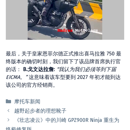
最后，关于皇家恩菲尔德正式推出喜马拉雅 750 最
终版本的确切时刻，我们留下了该品牌首席执行官
的话：
B.戈文达拉詹
:
“我认为我们必须等到下届
EICMA。”
这意味着该车型要到 2027 年初才能到达
该公司的官方经销商。
分
摩托车新闻
类
越野起步者的理想靴子
《壮志凌云》中的川崎 GPZ900R Ninja 重生为
终极修复版