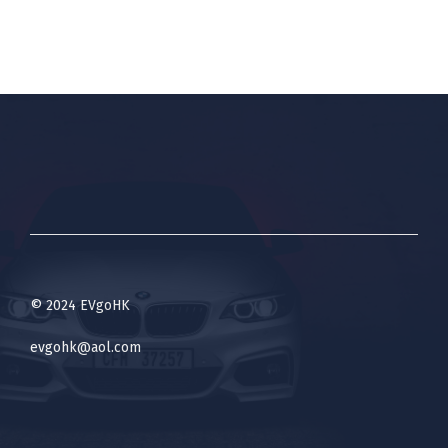
© 2024 EVgoHK
evgohk@aol.com