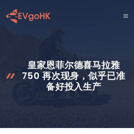
跳
至
菜
内
容
单
皇家恩菲尔德喜马拉雅
750 再次现身，似乎已准
备好投入生产