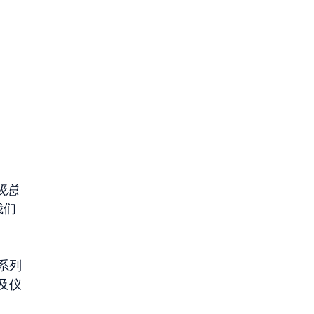
高级总
我们
系列
及仪